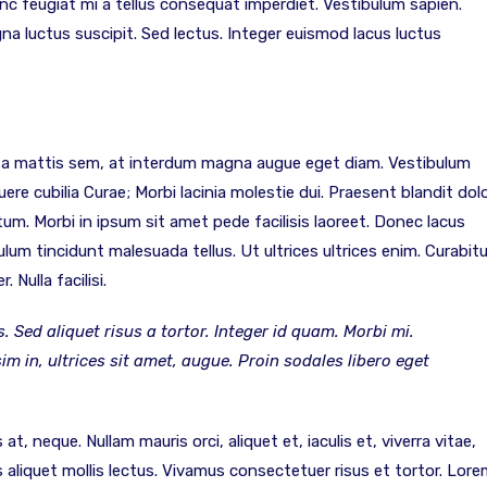
 Nunc feugiat mi a tellus consequat imperdiet. Vestibulum sapien.
na luctus suscipit. Sed lectus. Integer euismod lacus luctus
sa mattis sem, at interdum magna augue eget diam. Vestibulum
ere cubilia Curae; Morbi lacinia molestie dui. Praesent blandit dolo
m. Morbi in ipsum sit amet pede facilisis laoreet. Donec lacus
ulum tincidunt malesuada tellus. Ut ultrices ultrices enim. Curabitu
 Nulla facilisi.
. Sed aliquet risus a tortor. Integer id quam. Morbi mi.
sim in, ultrices sit amet, augue. Proin sodales libero eget
t, neque. Nullam mauris orci, aliquet et, iaculis et, viverra vitae,
as aliquet mollis lectus. Vivamus consectetuer risus et tortor. Lor