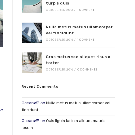
turpis quis
OCTOBER 25, 2016
/
1 COMMENT
Nulla metus metus ullamcorper
vel tincidunt
OCTOBER 25, 2016
/
1 COMMENT
Cras metus sed aliquet risus a
tortor
OCTOBER 25, 2016
/
0 COMMENTS
Recent Comments
OceanWP
on
Nulla metus metus ullamcorper vel
tincidunt
LY
OceanWP
on
Quis ligula lacinia aliquet mauris
ipsum