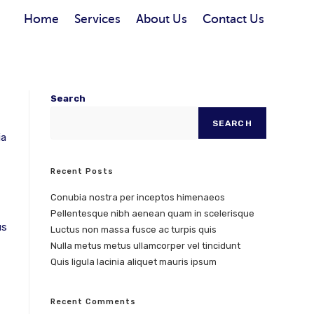
Home
Services
About Us
Contact Us
Search
SEARCH
ia
Recent Posts
Conubia nostra per inceptos himenaeos
Pellentesque nibh aenean quam in scelerisque
us
Luctus non massa fusce ac turpis quis
Nulla metus metus ullamcorper vel tincidunt
Quis ligula lacinia aliquet mauris ipsum
Recent Comments