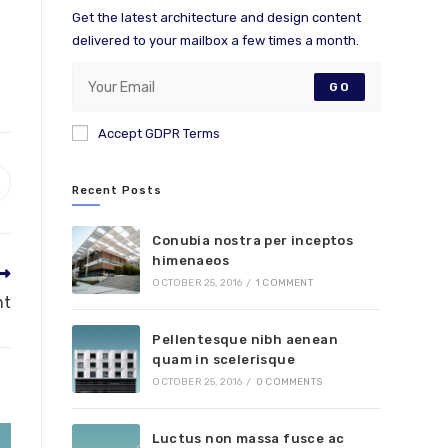
Get the latest architecture and design content
delivered to your mailbox a few times a month.
GO
Accept GDPR Terms
Recent Posts
Conubia nostra per inceptos
himenaeos
OCTOBER 25, 2016
/
1 COMMENT
nt
Pellentesque nibh aenean
quam in scelerisque
OCTOBER 25, 2016
/
0 COMMENTS
Luctus non massa fusce ac