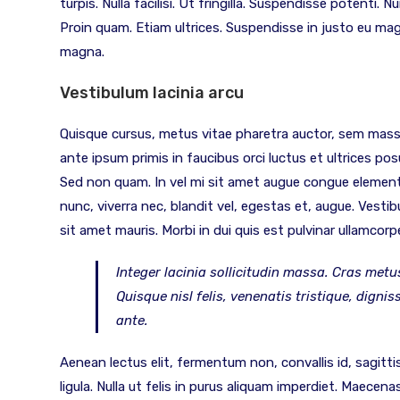
turpis. Nulla facilisi. Ut fringilla. Suspendisse potenti.
Proin quam. Etiam ultrices. Suspendisse in justo eu mag
magna.
Vestibulum lacinia arcu
Quisque cursus, metus vitae pharetra auctor, sem mas
ante ipsum primis in faucibus orci luctus et ultrices posu
Sed non quam. In vel mi sit amet augue congue elementu
nunc, viverra nec, blandit vel, egestas et, augue. Vestib
sit amet mauris. Morbi in dui quis est pulvinar ullamcorper.
Integer lacinia sollicitudin massa. Cras metus
Quisque nisl felis, venenatis tristique, dignis
ante.
Aenean lectus elit, fermentum non, convallis id, sagittis a
ligula. Nulla ut felis in purus aliquam imperdiet. Maecen