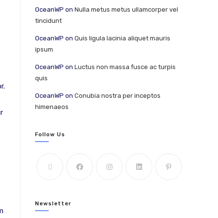
OceanWP
on
Nulla metus metus ullamcorper vel
tincidunt
OceanWP
on
Quis ligula lacinia aliquet mauris
ipsum
OceanWP
on
Luctus non massa fusce ac turpis
quis
r.
OceanWP
on
Conubia nostra per inceptos
himenaeos
r
Follow Us
Newsletter
em